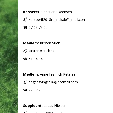
Kasserer:
Christian Sørensen
📬 korsoerif2018regnskab@gmail.com
☎ 27 68 78 25
Medlem:
Kirsten Stick
📬 kirsten@stick.dk
☎ 51 84 84 09
Medlem:
Anne Frøhlich Petersen
📬 degnesvinget36@hotmail.com
☎ 22 67 26 90
Suppleant:
Lucas Nielsen