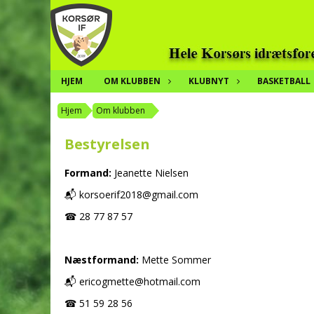
HJEM
OM KLUBBEN
KLUBNYT
BASKETBALL
Hjem
Om klubben
Bestyrelsen
Formand:
Jeanette Nielsen
📬 korsoerif2018@gmail.com
☎ 28 77 87 57
Næstformand:
Mette Sommer
📬 ericogmette@hotmail.com
☎ 51 59 28 56