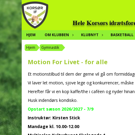
HJEM
OM KLUBBEN
KLUBNYT
BASKETBALL
Hjem
Gymnastik
Motion For Livet - for alle
Et motionstilbud til dem der gerne vil gå om formidda
Vi laver let motion, sjove lege og konkurrencer, måske e
Herefter får vi en kop kaffe/the i caféen og nyder hin
Husk indendørs kondisko.
Opstart sæson 2026/2027 - 7/9
Instruktør: Kirsten Stick
Mandage kl. 10.00-12.00