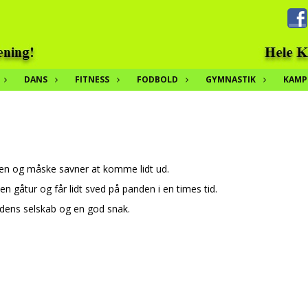
DANS
FITNESS
FODBOLD
GYMNASTIK
KAMP
gen og måske savner at komme lidt ud.
n gåtur og får lidt sved på panden i en times tid.
andens selskab og en god snak.