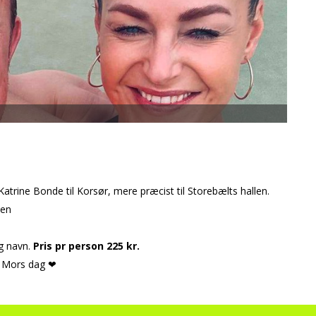
ine Bonde til Korsør, mere præcist til Storebælts hallen.
den
og navn.
Pris pr person 225 kr.
af Mors dag ❤