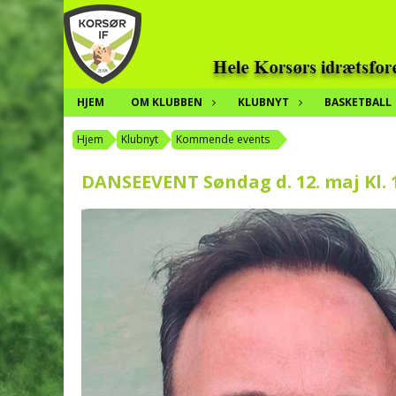
HJEM
OM KLUBBEN
KLUBNYT
BASKETBALL
Hjem
Klubnyt
Kommende events
DANSEEVENT Søndag d. 12. maj Kl. 