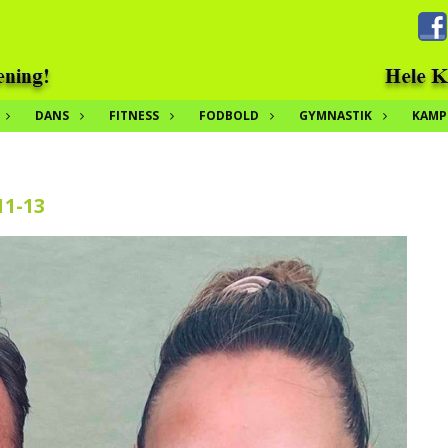
DANS
FITNESS
FODBOLD
GYMNASTIK
KAMP
11-13