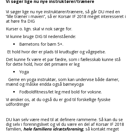
Vi søger lige nu nye instruktører/trænere
Vi søger lige nu nye instruktører/trænere, så går DU med en
”lille træner i maven”, så er Korsør IF 2018 meget interesseret i
at høre fra DIG
Kurser o. lign. skal vi nok sørge for.
Vi kunne bruge DIG til nedenstående:
Børnetons for børn 5+.
Et hold hvor der er plads til krudtugler og vågepelse.
Det kunne fx være et par fædre, som i fællesskab kunne stå
for dette hold, hvor det primære er leg
Yoga
Gerne en yoga instruktør, som kan undervise både damer,
mænd og måske endda også børneyoga
Fodboldfitness/let leg med bold for voksne.
Vi ønsker os, at du også du er god til forskellige fysiske
udfordringer
DU kan selv være med til at definere rammerne. Så kan du se
dig selv i foreningslivet og vil du være en del af Korsør IF 2018
familien,
hele familiens idrætsforening
, så kontakt meget