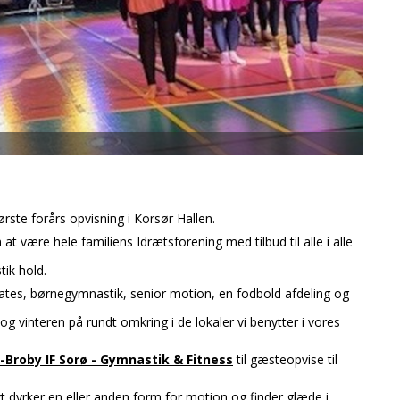
ørste forårs opvisning i Korsør Hallen.
 være hele familiens Idrætsforening med tilbud til alle i alle
ik hold.
ates, børnegymnastik, senior motion, en fodbold afdeling og
og vinteren på rundt omkring i de lokaler vi benytter i vores
-Broby IF Sorø - Gymnastik & Fitness
til
gæsteopvise til
 dyrker en eller anden form for motion og finder glæde i