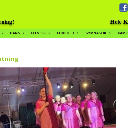
DANS
FITNESS
FODBOLD
GYMNASTIK
KAMP
entning