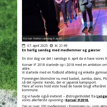
Korsør Hallen søndag 6 april
07. april 2025
kl. 21:49
En herlig søndag med medlemmer og gæster
En stor dag var det i søndags 6. april da vi have vores f
Korsør IF 2018 startede op i 2018 med en ambition om at
aldre.
Vi startede med en fodbold afdeling og enkelte gymnast
Foreningen blomstrer nu med basket, zumba, dans, Pil
så det nyeste: Kendo, der er japansk kampsport.
Flere af vores hold viste hvad de havde brugt efteråret 
kommune.
Og vi havde også inviteret – Østrogenholdet fra
Lynge
vores allerførste opvisning i
Korsør IF2018.
Der er over 200 medlemmer i foreningen nu, som aktivt