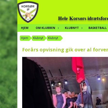
HJEM
OM KLUBBEN
KLUBNYT
BASKETBALL
Hjem
Klubnyt
Klubnyt
Forårs opvisning gik over al forv